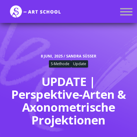
Kurse
Mitgliedschaft
Anmelden
Registrieren
8 JUNI, 2025 / SANDRA SÜSSER
S-Methode
Update
UPDATE |
Perspektive-Arten &
Axonometrische
Projektionen