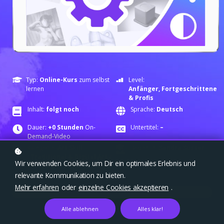
Typ:
Online-Kurs
zum selbst
Level:
lernen
Anfänger,
Fortgeschrittene
& Profis
Inhalt:
folgt noch
Sprache:
Deutsch
Dauer:
+0 Stunden
On-
Untertitel:
–
Demand-Video
Kategorie:
Ar
t Skill
Dozentin:
Sandra Süsser
/
Traditional & Digital Art /
Wir verwenden Cookies, um Dir ein optimales Erlebnis und
gestalterische Grundlagen
relevante Kommunikation zu bieten.
Mehr erfahren
oder
einzelne Cookies akzeptieren
.
ÜBERBLICK
Alle ablehnen
Alles klar!