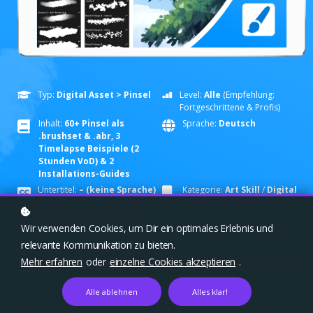
Typ:
Digital Asset > Pinsel
Level:
Alle
(Empfehlung:
Fortgeschrittene & Profis)
Inhalt:
60+ Pinsel als
Sprache:
Deutsch
.brushset & .abr, 3
Timelapse Beispiele (2
Stunden VoD) & 2
Installations-Guides
Untertitel:
– (keine Sprache)
Kategorie:
Ar
t Skill
/
Digital
Art
Dozentin:
Sandra Süsser
Wir verwenden Cookies, um Dir ein optimales Erlebnis und
relevante Kommunikation zu bieten.
Mehr erfahren
oder
einzelne Cookies akzeptieren
.
ÜBERBLICK
Alle ablehnen
Alles klar!
60+ Brushes zum digitalen Zeichnen von Bäumen,