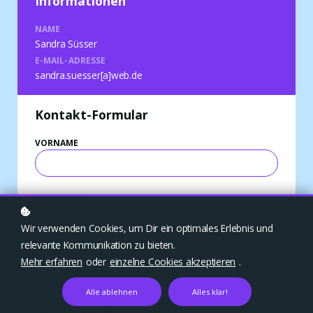
Informationen
NAME
Sandra Süsser
E-MAIL-ADRESSE
sandra.suesser[a]web.de
Kontakt-Formular
VORNAME
NACHNAME
Wir verwenden Cookies, um Dir ein optimales Erlebnis und
relevante Kommunikation zu bieten.
E-MAIL-ADRESSE
Mehr erfahren
oder
einzelne Cookies akzeptieren
.
Alle ablehnen
Alles klar!
DEINE NACHRICHT