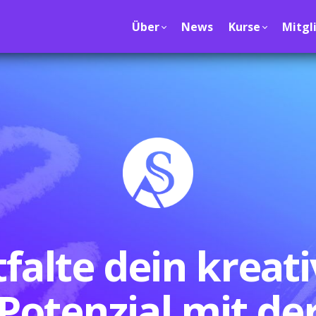
Über
News
Kurse
Mitgl
falte dein kreat
Potenzial mit de