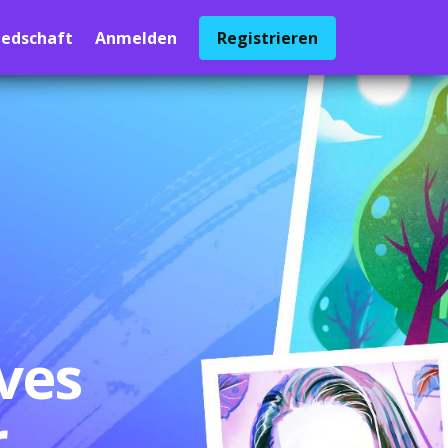
iedschaft
Anmelden
Registrieren
ives
r